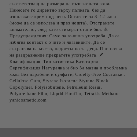
съответстващ на размера на възпалената зона.
Нанесете го директно върху пъпката, без да
използвате крем под него. Оставете за 8–12 часа
(може да се използва и през нощта). Отстранете
внимателно, след като стикерът стане бял. ⚠️
Предупреждения: Само за външна употреба. Да се
избягва контакт с очите и лигавиците. Да се
съхранява на място, недостъпно за деца. При поява
на раздразнение прекратете употребата. 🪶
Класификация: Тип козметика Категория
Сертификация Натурална и био За мазна и проблемна
кожа Без парабени и сулфати, Cruelty-Free Съставки :
Cellulose Gum, Styrene Isoprene Styrene Block
Copolymer, Polyisobutene, Petroleum Resin,
Polyurethane Film, Liquid Paraffin, Tetrakis Methane
yanicosmetic.com