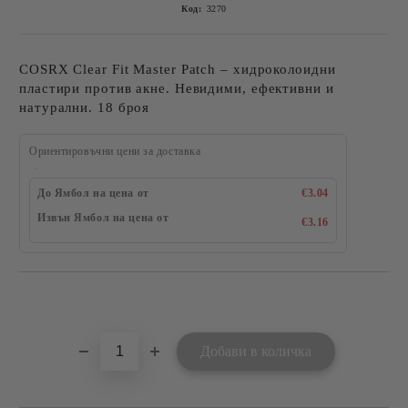
Код:
3270
COSRX Clear Fit Master Patch – хидроколоидни
пластири против акне. Невидими, ефективни и
натурални. 18 броя
Ориентировъчни цени за доставка
До Ямбол на цена от
€3.04
Извън Ямбол на цена от
€3.16
Добави в желани