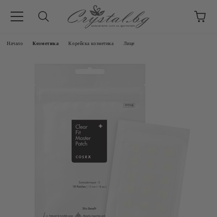
Начало
Козметика
Корейска козметика
Лице