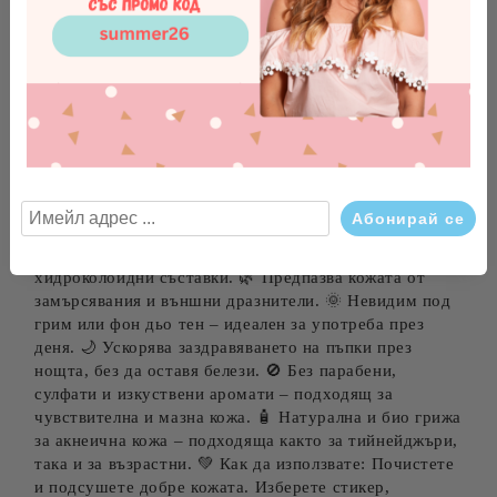
материал, който абсорбира примесите, извлича
гнойта и предпазва възпалената зона от бактерии и
замърсявания, без да изсушава кожата. Тяхната лека
и дишаща формула, без парабени, сулфати и излишна
химия, ги прави идеални за хора, които предпочитат
натурална козметика без жестокост (cruelty free).
Създадени са да подпомагат естествения процес на
възстановяване на кожата, като същевременно
успокояват зачервяването и възпалението. 🌸 Ползи
от продукта: 💧 Намалява възпалението и
зачервяването – благодарение на активните
хидроколоидни съставки. 🌿 Предпазва кожата от
замърсявания и външни дразнители. 🌞 Невидим под
грим или фон дьо тен – идеален за употреба през
деня. 🌙 Ускорява заздравяването на пъпки през
нощта, без да оставя белези. 🚫 Без парабени,
сулфати и изкуствени аромати – подходящ за
чувствителна и мазна кожа. 🧴 Натурална и био грижа
за акнеична кожа – подходяща както за тийнейджъри,
така и за възрастни. 💚 Как да използвате: Почистете
и подсушете добре кожата. Изберете стикер,