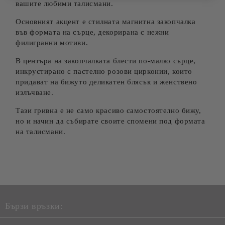
вашите любими талисмани.
Основният акцент е стилната магнитна закопчалка
във формата на сърце, декорирана с нежни
филигранни мотиви.
В центъра на закопчалката блести по-малко сърце,
инкрустирано с пастелно розови цирконии, които
придават на бижуто деликатен блясък и женствено
излъчване.
Тази гривна е не само красиво самостоятелно бижу,
но и начин да събирате своите спомени под формата
на талисмани.
Бързи връзки: