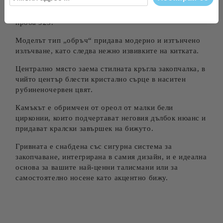
Заявете своята елегантност с тази изящна твърда
гривна, изработена от висококачествено сребро
проба 925.
Моделът тип „обръч“ придава модерно и изтънчено
излъчване, като следва нежно извивките на китката.
Централно място заема стилната кръгла закопчалка, в
чийто център блести кристално сърце в наситен
рубиненочервен цвят.
Камъкът е обримчен от ореол от малки бели
цирконии, които подчертават неговия дълбок нюанс и
придават кралски завършек на бижуто.
Гривната е снабдена със сигурна система за
закопчаване, интегрирана в самия дизайн, и е идеална
основа за вашите най-ценни талисмани или за
самостоятелно носене като акцентно бижу.