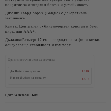
покритие за огледален блясък и устойчивост.
Дизайн: Твърд обръч (Bangle) с декоративна
закопчалка.
Камък: Централен рубиненочервен кристал и бели
цирконии ААА+.
Дължина/Размер: 17 см – подходяща за фини китки,
осигуряваща стабилност и комфорт.
Ориентировъчни цени за доставка
До Ямбол на цена от
€3.04
Извън Ямбол на цена от
€3.16
Цвят на метала:
Бял