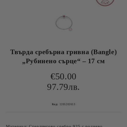
Твърда сребърна гривна (Bangle)
„Рубинено сърце“ – 17 см
€50.00
97.79лв.
Код:
1205202613
Материал: Стерлингово сребро 925 с родиево