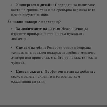
Универсален дизайн:
Подходящ за нанизване
както на гривна, така и на сребърна верижка като
нежна висулка за шия.
За какви поводи е подходящ?
За любителите на котки:
Нежен начин да
изразите привързаността си към пухкавите
любимци.
Символ на обич:
Розовото сърце превръща
талисмана в идеален подарък за любимо момиче,
дъщеря или приятелка, с който да покажете нежни
чувства.
Цветен акцент:
Перфектен начин да добавите
свеж, пролетен акцент и настроение към
ежедневния си стил.