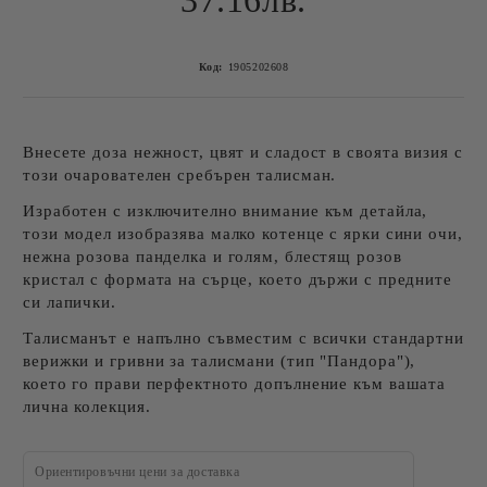
37.16лв.
Код:
1905202608
Внесете доза нежност, цвят и сладост в своята визия с
този очарователен сребърен талисман.
Изработен с изключително внимание към детайла,
този модел изобразява малко котенце с ярки сини очи,
нежна розова панделка и голям, блестящ розов
кристал с формата на сърце, което държи с предните
си лапички.
Талисманът е напълно съвместим с всички стандартни
верижки и гривни за талисмани (тип "Пандора"),
което го прави перфектното допълнение към вашата
лична колекция.
Ориентировъчни цени за доставка