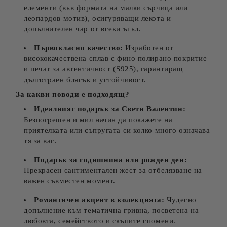
елементи (във формата на малки сърчица или
леопардов мотив), осигуряващи лекота и
допълнителен чар от всеки ъгъл.
Първокласно качество:
Изработен от
висококачествена сплав с фино полирано покритие
и печат за автентичност (S925), гарантиращ
дълготраен блясък и устойчивост.
За какви поводи е подходящ?
Идеалният подарък за Свети Валентин:
Безпогрешен и мил начин да покажете на
приятелката или съпругата си колко много означава
тя за вас.
Подарък за годишнина или рожден ден:
Прекрасен сантиментален жест за отбелязване на
важен съвместен момент.
Романтичен акцент в колекцията:
Чудесно
допълнение към тематична гривна, посветена на
любовта, семейството и скъпите спомени.