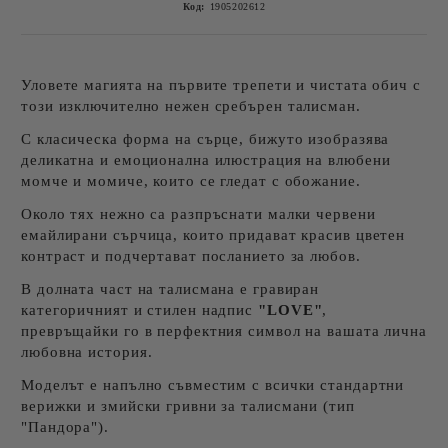
Код:
1905202612
Уловете магията на първите трепети и чистата обич с
този изключително нежен сребърен талисман.
С класическа форма на сърце, бижуто изобразява
деликатна и емоционална илюстрация на влюбени
момче и момиче, които се гледат с обожание.
Около тях нежно са разпръснати малки червени
емайлирани сърчица, които придават красив цветен
контраст и подчертават посланието за любов.
В долната част на талисмана е гравиран
категоричният и стилен надпис
"LOVE"
,
превръщайки го в перфектния символ на вашата лична
любовна история.
Моделът е напълно съвместим с всички стандартни
верижки и змийски гривни за талисмани (тип
"Пандора").