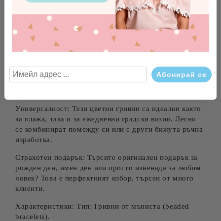
Защо да изберете нашите гривни?
Уникален стил: Всяка гривна от комплекта, е
създадена с внимание към детайла, за да ви осигури
индивидуална визия. Качествени материали:
Използваме висококачествени стъклени мъниста,
които са издръжливи и запазват наситените си
цветове дълго време.
Универсалност: Тези цветни гривни са идеални както
за плажа, така и за ежедневни градски визии. Лесно
се комбинират помежду си или с други бижута ръчна
изработка.
Страхотен подарък: Търсите оригинален подарък за
рожден ден, имен ден или просто изненада за любим
човек? Това е перфектният избор, търсен от много
клиенти.
Характеристики: Тип: Гривни от мъниста (beaded
bracelets).