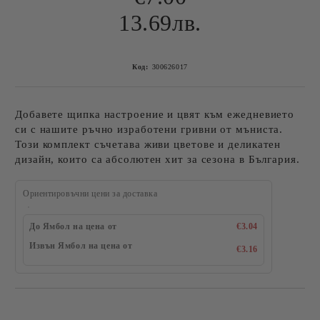
13.69лв.
Код:
300626017
Добавете щипка настроение и цвят към ежедневието
си с нашите ръчно изработени гривни от мъниста.
Този комплект съчетава живи цветове и деликатен
дизайн, които са абсолютен хит за сезона в България.
Ориентировъчни цени за доставка
До Ямбол на цена от
€3.04
Извън Ямбол на цена от
€3.16
Добави в желани