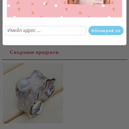
Tweet
Сподели
Съгласен съм с
Политиката за лични данни
Ние ще се свържем с вас в рамките на работния ден.
Оцени продукта
Ревюта
Свързани продукти