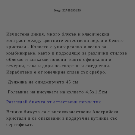
Код:
32788293159
Изчистена линия, много блясък и класическия
контраст между цветните естествени перли и белите
кристали . Колието е универсално и лесно за
комбиниране, както и подходящо за различни стилове
облекло и всякакви поводи- както официални и
вечерни, така и дори по-спортни и ежедневни.
Изработено е от ювелирна сплав със сребро.
Дължина на синджирчето 45 см.
Големина на висулката на колието 4.5x1.5см
Разгледай бижута от естествени перли тук
Всички бижута са с висококачествени Австрийски
кристали и са опаковани в подаръчна кутийка със
сертификат.