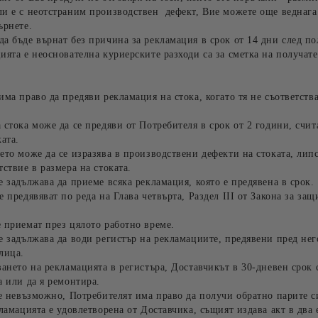
ли е с неотстраним производствен дефект, Вие можете още веднага
ърнете.
а бъде върнат без причина за рекламация в срок от 14 дни след по
ията е неоснователна куриерските разходи са за сметка на получате
има право да предяви рекламация на стока, когато тя не съответств
 стока може да се предяви от Потребителя в срок от 2 години, счита
ката.
ето може да се изразява в производствени дефекти на стоката, лип
тствие в размера на стоката.
е задължава да приеме всяка рекламация, която е предявена в срок.
е предявяват по реда на Глава четвърта, Раздел III от Закона за защ
 приемат през цялото работно време.
е задължава да води регистър на рекламациите, предявени пред нег
лица.
ването на рекламацията в регистъра, Доставчикът в 30-дневен срок 
а или да я ремонтира.
 е невъзможно, Потребителят има право да получи обратно парите с
кламацията е удовлетворена от Доставчика, същият издава акт в два 