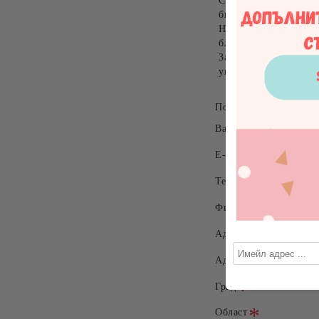
Съхранявайте ги в о
бижута, за да не се н
Не почиствайте с абр
блясъка им
Замърсени позлатени
увиват за 3-4 минути
Полетата с
са задъл
Вашето име
E-mail
Телефон
Фирма
Адрес
Адрес (продължение)
Град
Област