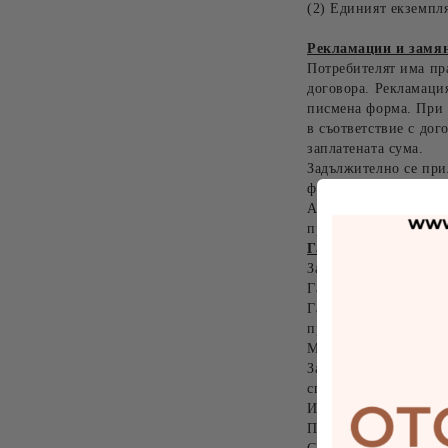
(2) Единият екземпл
Рекламации и замян
Потребителят има пра
договора. Рекламаци
писмена форма. При 
в съответствие с дог
заплатената сума.
Задължително се прил
фактура, или други д
Ако стоката не може 
право да получи пари
Гаранция на стока
Законът предоставя н
Гаранцията покрива 
Гаранцията не покри
продукта, опит за са
Моля ползвайте този 
За да запазите блясъ
спазвате следните съ
Избягвайте да мокрит
Пазете ги от соленат