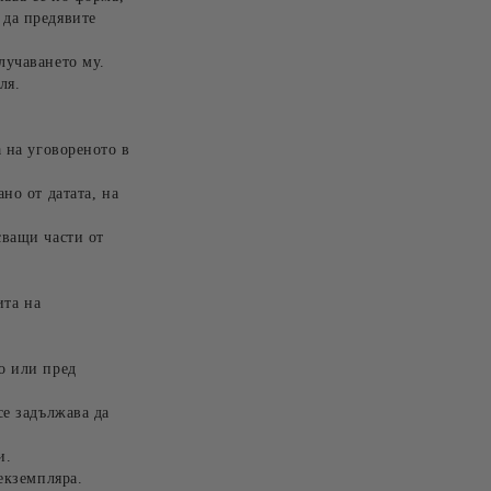
 да предявите
лучаването му.
ля.
а на уговореното в
но от датата, на
сващи части от
ита на
о или пред
се задължава да
и.
екземпляра.