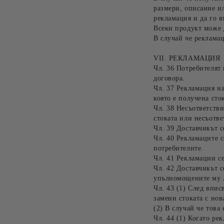
размери, описание и
рекламация и да го в
Всеки продукт може д
В случай че рекламац
VII. РЕКЛАМАЦИЯ
Чл. 36 Потребителят 
договора.
Чл. 37 Рекламация на
която е получена сто
Чл. 38 Несъответстви
стоката или несъотве
Чл. 39 Доставчикът с
Чл. 40 Рекламаците с
потребителите.
Чл. 41 Рекламации се
Чл. 42 Доставчикът с
упълномощените му 
Чл. 43 (1) След впис
замени стоката с нов
(2) В случай че това
Чл. 44 (1) Когато ре