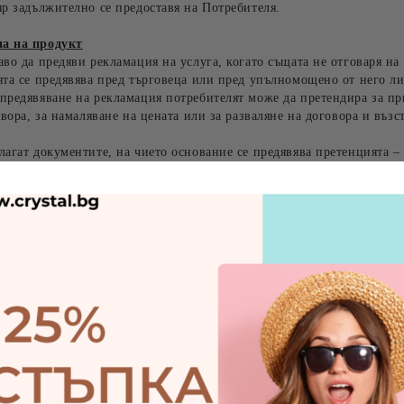
яр задължително се предоставя на Потребителя.
а на продукт
во да предяви рекламация на услуга, когато същата не отговаря на
ята се предявява пред търговеца или пред упълномощено от него ли
предявяване на рекламация потребителят може да претендира за пр
овора, за намаляване на цената или за разваляне на договора и възс
агат документите, на чието основание се предявява претенцията –
окументи, които установяват несъответствието.
да бъде ремонтирана, същата се заменя с нова. Ако и това не е въ
те си обратно.
а потребителите двугодишна законова гаранция на стоките.
само производствените дефекти на стоките.
ва щети върху стоките от неправилна употреба на продукта, неправ
мостоятелно поправяне на вредата или естествено износване.
формуляр, за да поискате рекламация.
ка на кристалите и златното покритие на металните елементи, Ви п
вети:
е бижутата или да се къпете с тях.
а морска вода и хлорираната вода в басейните.