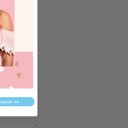
е с други ваши
становяване на
лно pH, като се
т