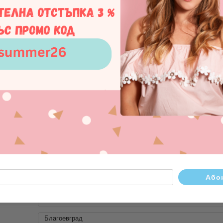
ригиналните им кутийки, в които сте ги получили и не ги смесвайт
адраскат.
азивни материали, бижутата се излъскват само с мека кърпа до въз
 бижута могат да се почисват и с бебешки мокри кърпички с неутра
 в кърпичката, след което се излъскват с нея и накрая се подсушава
жителни.