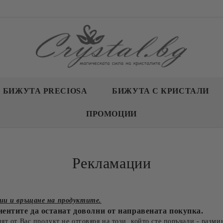
БИЖУТА PRECIOSA
БИЖУТА С КРИСТАЛИ
ПРОМОЦИИ
Рекламации
ции и връщане на продуктите.
иентите да останат доволни от направената покупка.
ят от Вас продукт не отговяря на този, който сте поръчали - разми