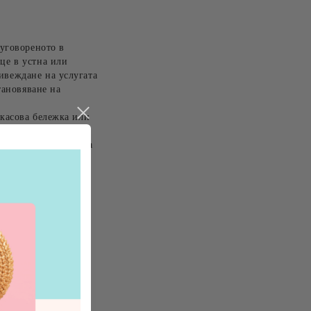
 уговореното в
це в устна или
ивеждане на услугата
тановяване на
 касова бележка или
зможно, клиентът има
илна грижа за
рeпоръчваме да