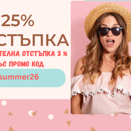
илове, включително ръчно завършено стерлингово сребр