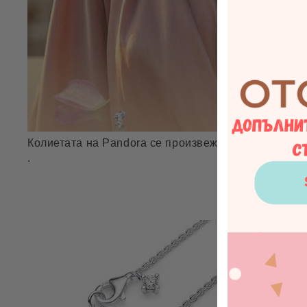
Колиетата на Pandora се произвеждат в редица ст
.