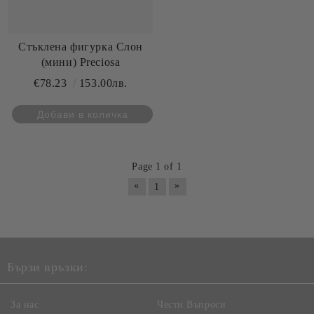
Стъклена фигурка Слон
(мини) Preciosa
€78.23
153.00лв.
Page 1 of 1
«
»
1
Бързи връзки:
За нас
Чести Въпроси