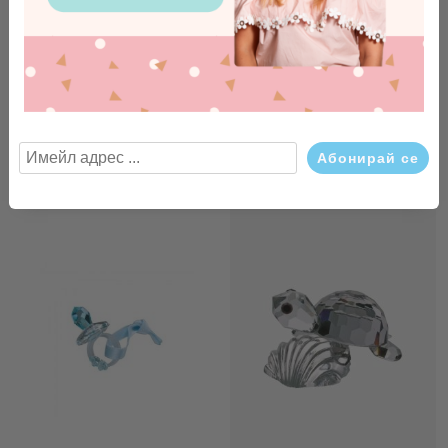
Сватбена стъклена фигурка
Стъклена фигурка Панда с
лебед от чешки кристал
чадър Preciosa
Preciosa
€83.85
164.00лв.
€107.37
210.00лв.