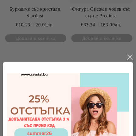
Бурканче със кристали
Фигура Снежен човек със
Stardust
сърце Preciosa
€10.23
20.01лв.
€83.34
163.00лв.