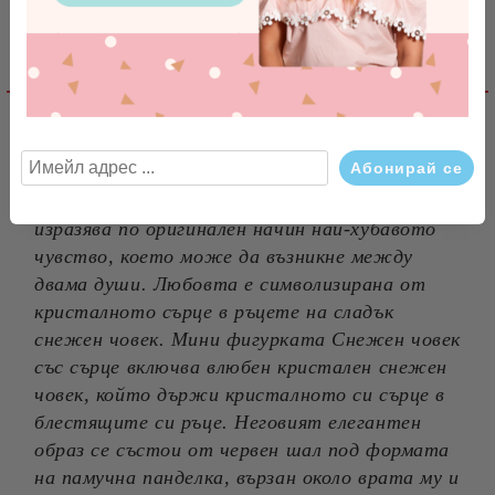
Ние ще се свържем с вас в рамките на работния ден.
Детайлно описание
Кристалната мини фигурка Снежен човек
със сърце е изработена от чешки кристал
Preciosa. Това е сладка фигурка, която
изразява по оригинален начин най-хубавото
чувство, което може да възникне между
двама души. Любовта е символизирана от
кристалното сърце в ръцете на сладък
снежен човек. Мини фигурката Снежен човек
със сърце включва влюбен кристален снежен
човек, който държи кристалното си сърце в
блестящите си ръце. Неговият елегантен
образ се състои от червен шал под формата
на памучна панделка, вързан около врата му и