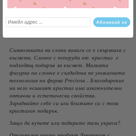
Съгласен съм с
Политиката за лични данни
Ревюта
Ние ще се свържем с вас в рамките на работния ден.
Детайлно описание
Символиката на слона винаги се е свързвала с
късмета. Слонче с пеперуда от кристал е
подходящ подарък за късмет. Малката
фигурка на слонче е създадена по уникалната
технология на фирма Preciosa . Благодарение
на него чешкият кристал има изключителни
оптични и естетически свойства.
Зарадвайте себе си или близките си с този
кристален подарък.
Защо да купите или подарите тази украса?
Оригинален чешки продукт Декорация с