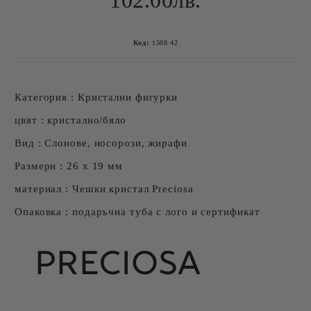
102.00лв.
Код:
1508 42
Категория : Кристални фигурки
цвят : кристално/бяло
Вид : Слонове, носорози, жирафи
Размери : 26 х 19 мм
материал : Чешки кристал Preciosa
Опаковка : подаръчна туба с лого и сертификат