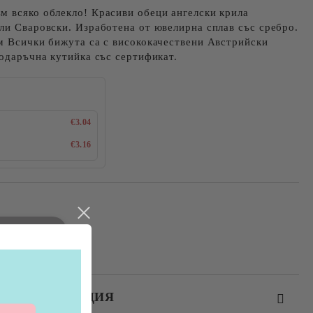
м всяко облекло! Красиви обеци ангелски крила
ли Сваровски. Изработена от ювелирна сплав със сребро.
м Всички бижута са с висококачествени Австрийски
подаръчна кутийка със сертификат.
€3.04
€3.16
ЕЗ РЕГИСТРАЦИЯ