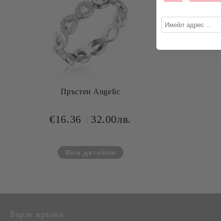
Пръстен Angelic
€16.36
32.00лв.
Виж детайли
Бързи връзки: