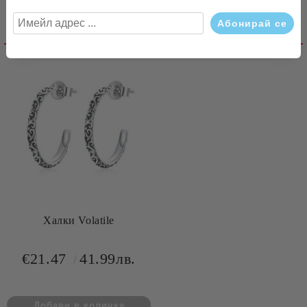
Свързани продукти
Халки Volatile
€21.47
41.99лв.