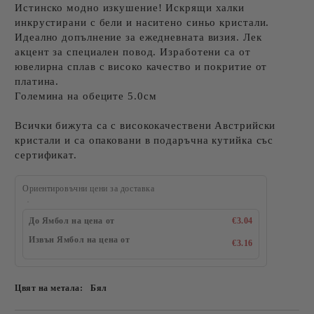
Истинско модно изкушение! Искрящи халки
инкрустирани с бели и наситено синьо кристали.
Идеално допълнение за ежедневната визия. Лек
акцент за специален повод. Изработени са от
ювелирна сплав с високо качество и покритие от
платина.
Големина на обеците 5.0см
Всички бижута са с висококачествени Австрийски
кристали и са опаковани в подаръчна кутийка със
сертификат.
Ориентировъчни цени за доставка
До Ямбол на цена от
€3.04
Извън Ямбол на цена от
€3.16
Цвят на метала:
Бял