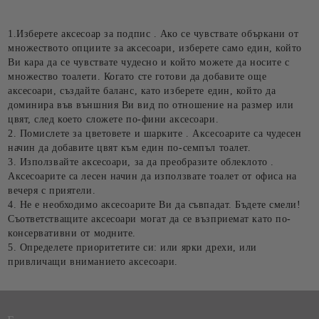
1.Изберете аксесоар за подпис . Ако се чувствате объркани от
множеството опциите за аксесоари, изберете само един, който
Ви кара да се чувствате чудесно и който можете да носите с
множество тоалети. Когато сте готови да добавите още
аксесоари, създайте баланс, като изберете един, който да
доминира във външния Ви вид по отношение на размер или
цвят, след което сложете по-фини аксесоари.
2. Помислете за цветовете и шарките . Аксесоарите са чудесен
начин да добавите цвят към един по-семпъл тоалет.
3. Използвайте аксесоари, за да преобразите облеклото .
Аксесоарите са лесен начин да използвате тоалет от офиса на
вечеря с приятели.
4. Не е необходимо аксесоарите Ви да съвпадат. Бъдете смели!
Съответстващите аксесоари могат да се възприемат като по-
консервативни от модните.
5. Определете приоритетите си: или ярки дрехи, или
привличащи вниманието аксесоари.