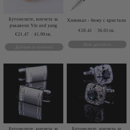
Бутонелите, копчета за
Химикал - бижу с кристали
ръкавели Yin and yang
€18.41
36.01лв.
€21.47
41.99лв.
Виж детайли
Бутонелите, копчета за
Бутонелите, копчета за