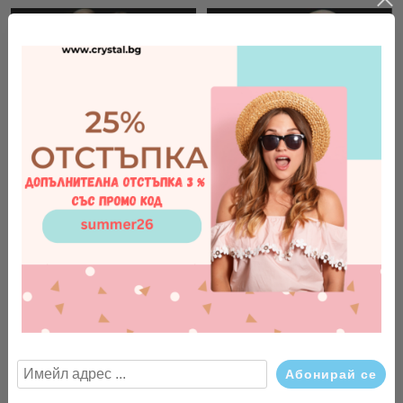
Бутонели, копчета за
Бутонели, копчета за
ръкавели Round
ръкавели Diagonal
€22.50
44.01лв.
€22.50
44.01лв.