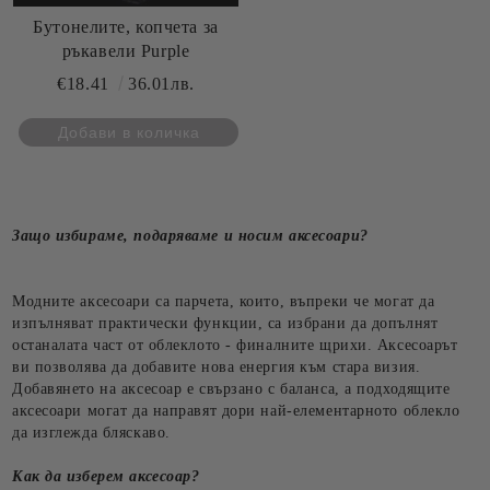
Бутонелите, копчета за
ръкавели Purple
€18.41
36.01лв.
Защо избираме, подаряваме и носим аксесоари?
Модните аксесоари са парчета, които, въпреки че могат да
изпълняват практически функции, са избрани да допълнят
останалата част от облеклото - финалните щрихи. Аксесоарът
ви позволява да добавите нова енергия към стара визия.
Добавянето на аксесоар е свързано с баланса, а подходящите
аксесоари могат да направят дори най-елементарното облекло
да изглежда бляскаво.
Как да изберем аксесоар?