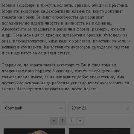
Модни аксесоари и бижута.Колиета, гривни, обици и пръстени.
Модните аксесоари са декоративни елементи, които допълват
тоалета на човек.Те имат способността да изразяват
допълнително идентичността и личността на индивида.
Аксесоарите се предлагат в различни форми, размери, нюанси
и др. Това може да са красиво изработени брошки, бутонели за
риза, ключодържатели, химикали с кристали, кристали за кола и
всякакви комплекти. Качествените аксесоари са чудесен подарък
и са индикатор за социален статус.
Твърди се, че хората гледат аксесоарите Ви и след това ви
преценяват през първите 3 секунди, когато ги срещате - ако
толкова време имате, за да направите добро впечатление, има
достатъчно основание да работите усилено върху аксесоарите си
за това благоприятно впечатление, което искате.
«
»
1
2