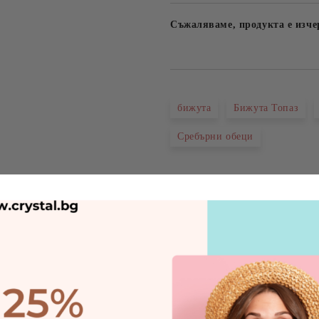
Съжаляваме, продукта е изче
бижута
Бижута Топаз
Сребърни обеци
Ревюта