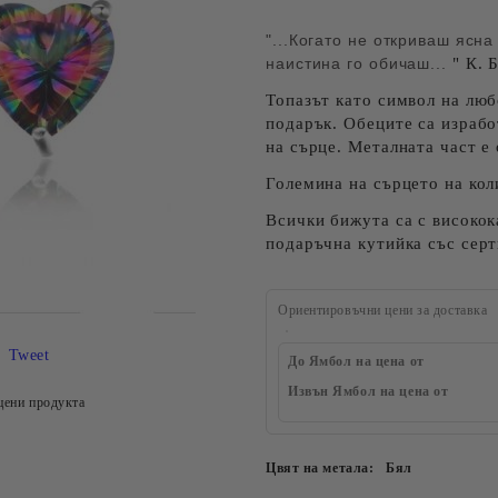
"...Когато не откриваш ясна
наистина го обичаш...
" К. 
Топазът като символ на люб
подарък. Обеците са израбо
на сърце. Металната част е
Големина на сърцето на коли
Всички бижута са с високок
подаръчна кутийка със серт
Ориентировъчни цени за доставка
Tweet
До Ямбол на цена от
Извън Ямбол на цена от
цени продукта
Цвят на метала:
Бял