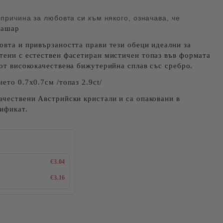
 причина за любовта си към някого, означава, че
Башар
овта и привързаността прави тези обеци идеални за
тени с естествен фасетиран мистичен топаз във формата
 от висококачествена бижутерийна сплав със сребро.
ето 0.7x0.7см /топаз 2.9ct/
ачествени Австрийски кристали и са опаковани в
ификат.
€3.04
€3.16