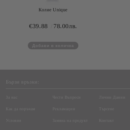
Колие Unique
€39.88
78.00лв.
Бързи връзки:
За нас
Чести Въпроси
Лични Данни
Как да поръчам
Рекламации
Търсене
Условия
Замяна на продукт
Контакт