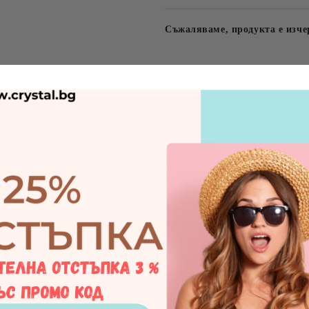
Съжаляваме, продукта е изче
бижута
кристали
пръ
Ревюта