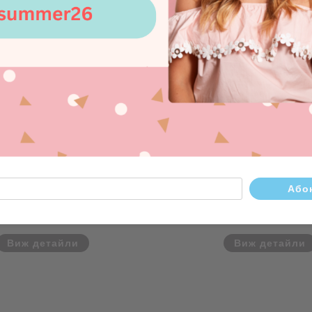
Пръстен Forever
Пръстен Linked L
23.52
46.00лв.
€16.36
32.00
Виж детайли
Виж детайли