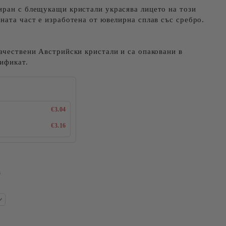
иран с блещукащи кристали украсява лицето на този
ната част е изработена от ювелирна сплав със сребро.
ачествени Австрийски кристали и са опаковани в
ификат.
€3.04
€3.16
а