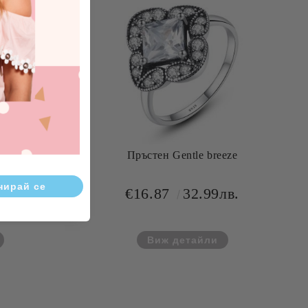
ove
Пръстен Gentle breeze
лв.
€16.87
32.99лв.
Виж детайли