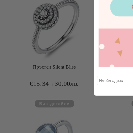
Пръстен Silent Bliss
€15.34
30.00лв.
€
Виж детайли