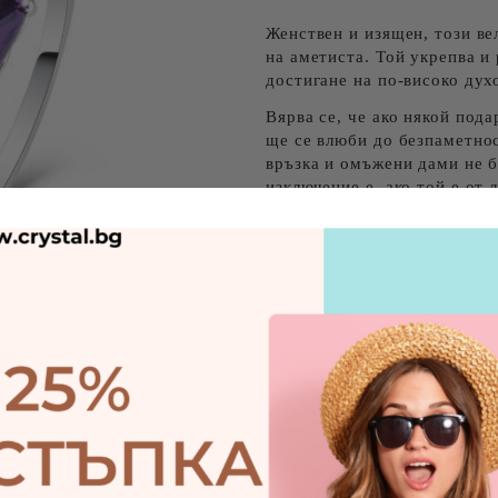
Женствен и изящен, този ве
на аметиста. Той укрепва и
достигане на по-високо дух
Вярва се, че ако някой пода
ще се влюби до безпаметност
връзка и омъжени дами не б
изключение е, ако той е от
и любов.
Изработен е от бижутерийна
Ориентировъчни цени за доставка
Tweet
До Ямбол на цена от
Извън Ямбол на цена от
цени продукта
Размер на пръстена: