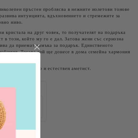
ликолепен пръстен проблясва в нежните иолетови тонове
 развива интуицията, вдъхновението и стремежите за
овно ниво.
ри кристала на друг човек, то получателят на подаръка
 в този, който му го е дал. Затова жени със сериозна
ива да приемат камъка за подарък. Единственото
 любимия. Тогава той ще донесе в дома семейна хармония
 сплав със сребро и естествен аметист.
€3.04
€3.16