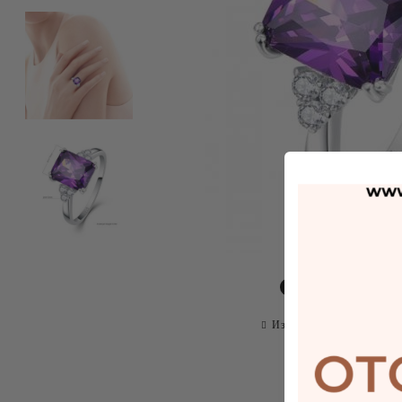
Сподели
Изпрати на приятел
О