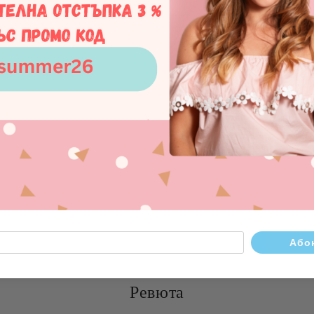
Как да определя размера н
пръстена?
Цвят на метала:
Бял
Съжаляваме, продукта е изче
Бижута Аметист
Сребъре
Ревюта