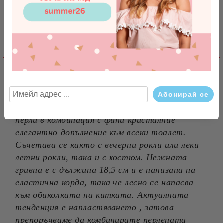
Съгласен съм с
Политиката за лични данни
Ревюта
Ние ще се свържем с вас в рамките на работния ден.
Детайлно описание
Свързани продукти
Перлена гривна от бели матирани восъчни
перли в комбинация с фини кристалние
елегантно допълнение към всеки тоалет.
Съчетава се както с вечерни рокли или леки
летни рокли, така и с костюм. Нежната
гривна е с дължина 18,5 см и е нанизана на
еластична корда, така че лесно се напасва
към обиколката на китката. Актуалната
тенденция е напластяването , затова
препоръчваме да комбинирате перлената