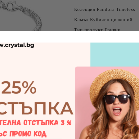
Колекция Pandora Timeless
Камък Кубичен цирконий
Тип продукт Гривни
Метал сребро
Размер 18 см
Дълбочина: 2,52 мм
Височина: 2,86 мм
Съжаляваме, продукта е изче
Tweet
Pandora
Марка:
цени продукта