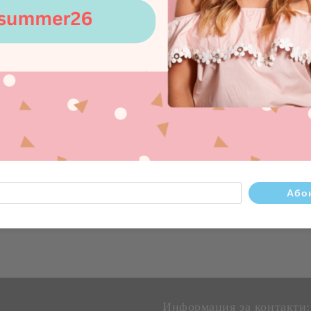
Ревюта
ни цанги и е украсена с дръзка линия от прозрачен кубичен ци
ни цветове и метални покрития за модерен външен вид.
Информация за контакти: