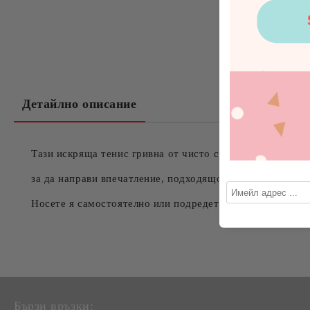
Детайлно описание
Тази искряща тенис гривна от чисто сребро има квадрат
за да направи впечатление, подходящо за всеки повод.
Носете я самостоятелно или подредете гривни с различ
Бързи връзки: