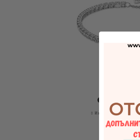
Сподели
Изпрати на приятел
О