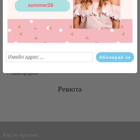
БЪРЗА ПОРЪЧКА БЕЗ РЕГИСТРАЦИЯ
САМО ПОПЪЛНЕТЕ 4 ПОЛЕТА
Tweet
Сподели
Оцени продукта
Ревюта
Съгласен съм с
Политиката за лични данни
Ние ще се свържем с вас в рамките на работния ден.
Бързи връзки: