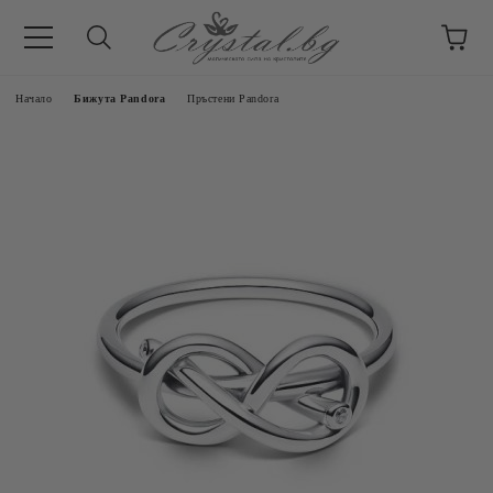
Начало
Бижута Pandora
Пръстени Pandora