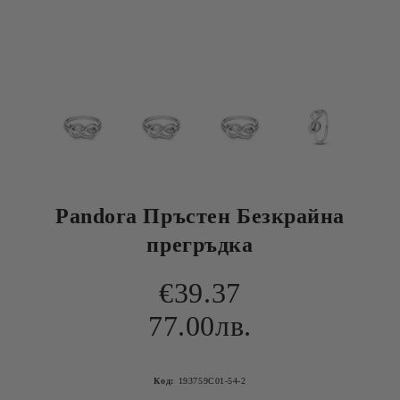
Pandora Пръстен Безкрайна
прегръдка
€39.37
77.00лв.
Код:
193759C01-54-2