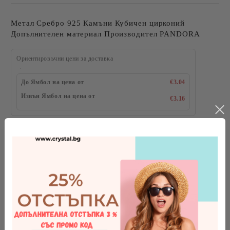
Метал Сребро 925 Камъни Кубичен цирконий
Допълнителен материал Производител PANDORA
Ориентировъчни цени за доставка
До Ямбол на цена от
€3.04
Извън Ямбол на цена от
€3.16
Размер на пръстена:
Как да определя размера на
пръстена?
Добави в желани