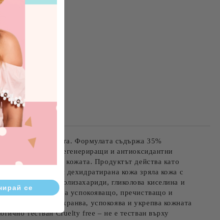
та за лични данни
те на работния ден.
невна грижа за кожата. Формулата съдържа 35%
оите хидратиращи, регенериращи и антиоксидантни
а еластичността на кожата. Продуктът действа като
одходящ за: суха и дехидратирана кожа зряла кожа с
о богата на мукополизахариди, гликолова киселина и
ничен гел) – действа успокояващо, пречистващо и
сло от ший – подхранва, успокоява и укрепва кожната
ично тестван Cruelty free – не е тестван върху