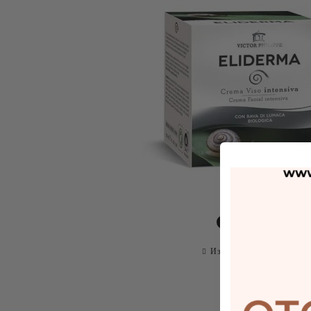
Сподели
Изпрати на приятел
О