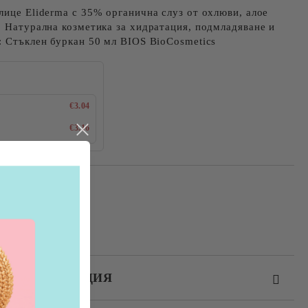
лице Eliderma с 35% органична слуз от охлюви, алое
. Натурална козметика за хидратация, подмладяване и
: Стъклен буркан 50 мл BIOS BioCosmetics
€3.04
€3.16
ЕЗ РЕГИСТРАЦИЯ