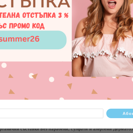
Съгласен съм с
Политика
Ние ще се свържем с вас в рамки
Ревюта
 линия органична и натурална козметика, разработена за ежед
, арганово масло и масло от ший – съставки, известни със св
а хидратация, стимулира обновяването на клетките и подобряв
 фините линии и намалява признаците на стареене. Особено п
Основни активни съставки Слуз от охлюви (35%) – изключителн
 бръчки, дълбока хидратация и защитен филм. Алое вера (орга
одобрява еластичността, подхранва и възстановява кожата. Ма
ганични съставки Без парабени, сулфати и алергени Дерматолог