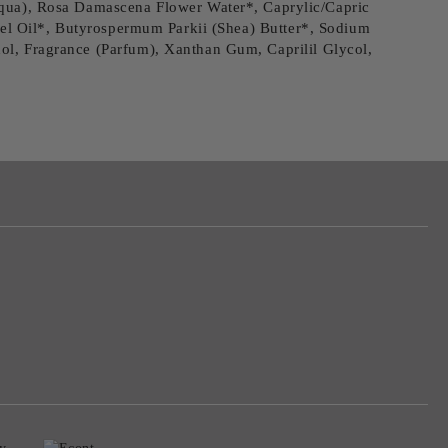
ua), Rosa Damascena Flower Water*, Caprylic/Capric
rnel Oil*, Butyrospermum Parkii (Shea) Butter*, Sodium
ol, Fragrance (Parfum), Xanthan Gum, Caprilil Glycol,