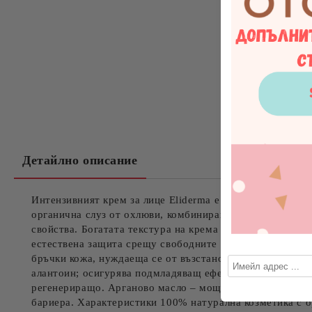
Детайлно описание
Интензивният крем за лице Eliderma е част от премиум
органична слуз от охлюви, комбинирана с алое вера гел
свойства. Богатата текстура на крема осигурява дълбок
естествена защита срещу свободните радикали, изглажда
бръчки кожа, нуждаеща се от възстановяване и защита 
алантоин; осигурява подмладяващ ефект, изглаждане на
регенериращо. Арганово масло – мощен антиоксидант, п
бариера. Характеристики 100% натурална козметика с ор