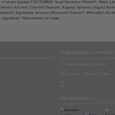
тъклен буркан СЪСТАВКИ: Snail Secretion Filtrate*, Water (Aq
, Cetearyl Alcohol, Glyceryl Stearate, Argania Spinosa (Argan) Ke
nthenol, Equisetum Arvense (Horsetail) Extract*, Phenethyl Alcoh
c ingredient / Органична съставка
Информация за контакти:
Имейл:
sales@crystal.bg
Телефон:
+359 88 5127969
Ние работим с