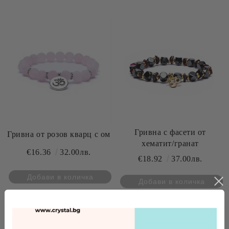
Гривна с фасети от
Гривна от розов кварц с ом
хематит/гранат
€16.36
32.00лв.
€18.92
37.00лв.