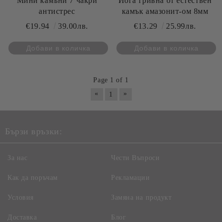
Мини камъни 7 чакри
Йога гривна от естествен
антистрес
камък амазонит-ом 8мм
€19.94
39.00лв.
€13.29
25.99лв.
Page 1 of 1
«
»
1
Бързи връзки:
За нас
Чести Въпроси
Как да поръчам
Рекламации
Условия
Замяна на продукт
Доставка
Блог