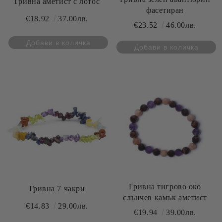
Гривна аметист с лотос
фасетиран
€18.92
37.00лв.
€23.52
46.00лв.
Гривна тигрово око
Гривна 7 чакри
слънчев камък аметист
€14.83
29.00лв.
€19.94
39.00лв.