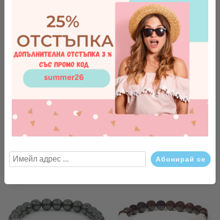
Гривна аквамарин/ розов
Гривна с червен гранат
кварц/ амазонит/ тулит
€23.52
46.00лв.
€23.52
46.00лв.