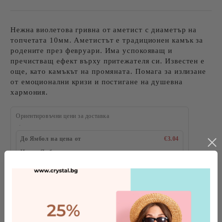
Нежна виолетова гривна от аметист с диаметър на
топчетата 10мм. Аметистът е традиционен камък за
родените през февруари. Има успокояващ и
пречистващ ефект върху притежателя си. Известен е
още, като камъкът на промяната. Помага за излизане
от емоционални кризи и постигане на душевна
хармония.
Ориентировъчни цени за доставка
До Ямбол на цена от
€3.04
Извън Ямбол на цена от
€3.16
Размер на топчетата: